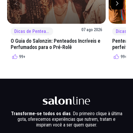
07 ago 2026
Dicas de Penteado
O Guia do Salonzin: Penteados Incríveis e
Penteados
Perfumados para o Pré-Rolê
perfeita 
99+
99+
Transforme-se todos os dias
. Do primeiro clique à última
gota, oferecemos experiências que nutrem, tratam e
inspiram você a ser quem quiser.