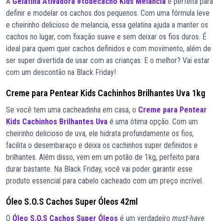
A
Gelatina Ativadora #todecacho Kids Melancia
é perfeita para
definir e modelar os cachos dos pequenos. Com uma fórmula leve
e cheirinho delicioso de melancia, essa gelatina ajuda a manter os
cachos no lugar, com fixação suave e sem deixar os fios duros. É
ideal para quem quer cachos definidos e com movimento, além de
ser super divertida de usar com as crianças. E o melhor? Vai estar
com um descontão na Black Friday!
Creme para Pentear Kids Cachinhos Brilhantes Uva 1kg
Se você tem uma cacheadinha em casa, o
Creme para Pentear
Kids Cachinhos Brilhantes Uva
é uma ótima opção. Com um
cheirinho delicioso de uva, ele hidrata profundamente os fios,
facilita o desembaraço e deixa os cachinhos super definidos e
brilhantes. Além disso, vem em um potão de 1kg, perfeito para
durar bastante. Na Black Friday, você vai poder garantir esse
produto essencial para cabelo cacheado com um preço incrível.
Óleo S.O.S Cachos Super Óleos 42ml
O
Óleo S.O.S Cachos Super Óleos
é um verdadeiro
must-have