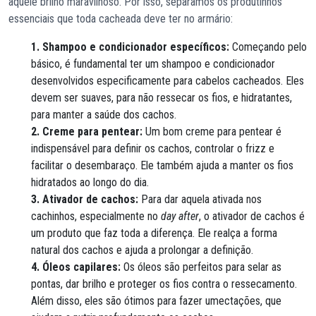
aquele brilho maravilhoso. Por isso, separamos os produtinhos
essenciais que toda cacheada deve ter no armário:
1. Shampoo e condicionador específicos:
Começando pelo
básico, é fundamental ter um shampoo e condicionador
desenvolvidos especificamente para cabelos cacheados. Eles
devem ser suaves, para não ressecar os fios, e hidratantes,
para manter a saúde dos cachos.
2. Creme para pentear:
Um bom creme para pentear é
indispensável para definir os cachos, controlar o frizz e
facilitar o desembaraço. Ele também ajuda a manter os fios
hidratados ao longo do dia.
3. Ativador de cachos:
Para dar aquela ativada nos
cachinhos, especialmente no
day after
, o ativador de cachos é
um produto que faz toda a diferença. Ele realça a forma
natural dos cachos e ajuda a prolongar a definição.
4. Óleos capilares:
Os óleos são perfeitos para selar as
pontas, dar brilho e proteger os fios contra o ressecamento.
Além disso, eles são ótimos para fazer umectações, que