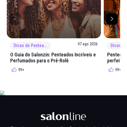
07 ago 2026
Dicas de Penteado
O Guia do Salonzin: Penteados Incríveis e
Penteados
Perfumados para o Pré-Rolê
perfeita 
99+
99+