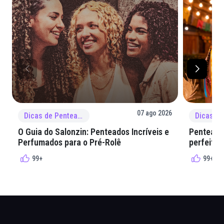
07 ago 2026
Dicas de Penteado
O Guia do Salonzin: Penteados Incríveis e
Penteados
Perfumados para o Pré-Rolê
perfeita 
99+
99+