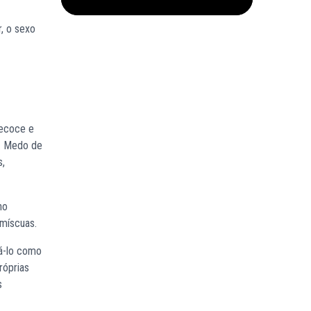
r, o sexo
recoce e
l. Medo de
s,
no
omíscuas.
tá-lo como
róprias
s