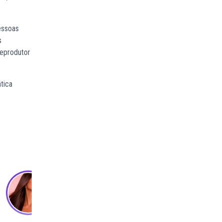
essoas
s
reprodutor
tica