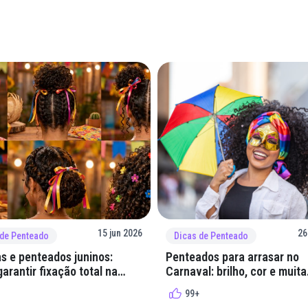
15 jun 2026
26
 de Penteado
Dicas de Penteado
s e penteados juninos:
Penteados para arrasar no
arantir fixação total na
Carnaval: brilho, cor e muita
lha
criatividade
99+