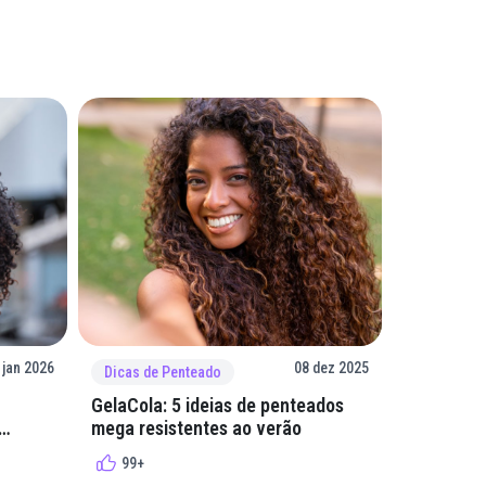
 jan 2026
08 dez 2025
Dicas de Penteado
Dicas de 
GelaCola: 5 ideias de penteados
Penteados
mega resistentes ao verão
cacheados
cachos
99+
99+