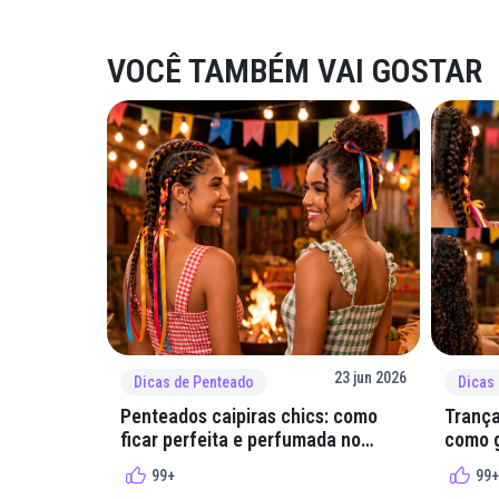
VOCÊ TAMBÉM VAI GOSTAR
23 jun 2026
Dicas de Penteado
Dicas
Penteados caipiras chics: como
Trança
ficar perfeita e perfumada no
como g
arraial
quadri
99+
99+