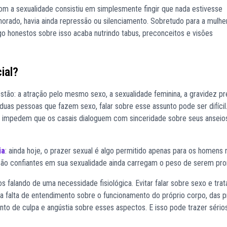
om a sexualidade consistiu em simplesmente fingir que nada estivesse
norado, havia ainda repressão ou silenciamento. Sobretudo para a mulhe
ogo honestos sobre isso acaba nutrindo tabus, preconceitos e visões
ial?
estão: a atração pelo mesmo sexo, a sexualidade feminina, a gravidez p
duas pessoas que fazem sexo, falar sobre esse assunto pode ser difíci
ça impedem que os casais dialoguem com sinceridade sobre seus anseio
ia
: ainda hoje, o prazer sexual é algo permitido apenas para os homens 
são confiantes em sua sexualidade ainda carregam o peso de serem pr
 falando de uma necessidade fisiológica. Evitar falar sobre sexo e tra
a falta de entendimento sobre o funcionamento do próprio corpo, das p
nto de culpa e angústia sobre esses aspectos. E isso pode trazer sério