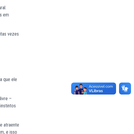
ral.
as em
itas vezes
a que ele
livre –
instintos
e atraente
am, e isso