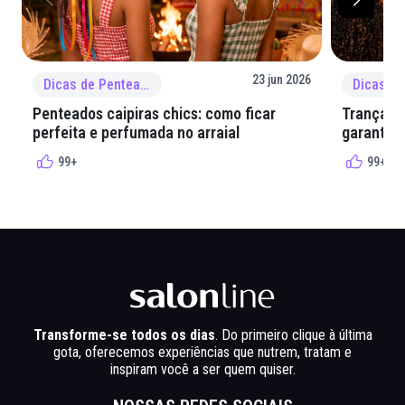
23 jun 2026
Dicas de Penteado
Penteados caipiras chics: como ficar
Tranças e
perfeita e perfumada no arraial
garantir 
99+
99+
Transforme-se todos os dias
. Do primeiro clique à última
gota, oferecemos experiências que nutrem, tratam e
inspiram você a ser quem quiser.