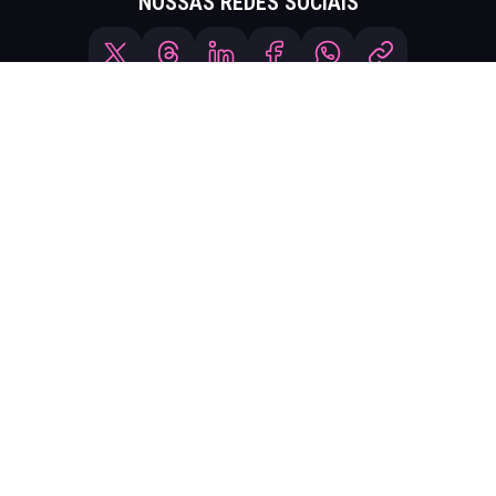
NOSSAS REDES SOCIAIS
CATEGORIAS
Cabelo
Moda
Beleza
Skin Care
Bem-Estar
Estilo de Vida
Empreendedorismo
Conteúdos Especiais
LINKS ÚTEIS