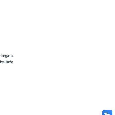
 chegar a
ica lindo