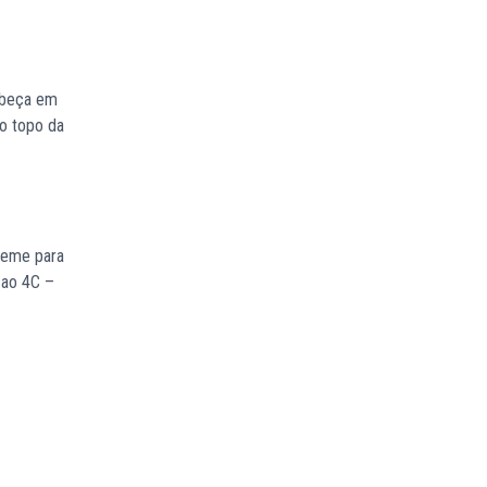
abeça em
do topo da
reme para
 ao 4C –