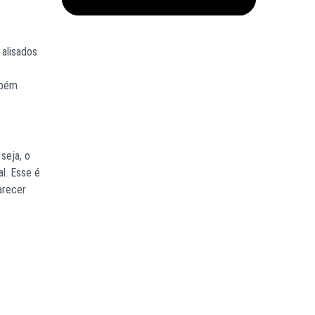
 alisados
mbém
 seja, o
al. Esse é
arecer