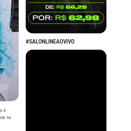
#SALONLINEAOVIVO
ão é
sar na