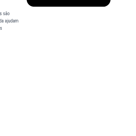
s são
nda ajudam
is