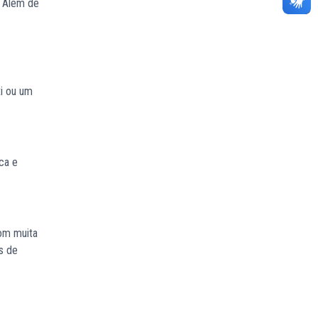
. Além de
i ou um
ca e
com muita
os de