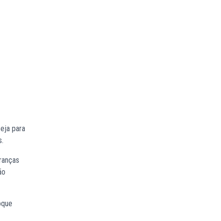
eja para
s.
tranças
ão
oque