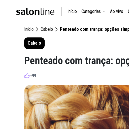
Início
Categorias
Ao vivo
Início
Cabelo
Penteado com trança: opções simpl
Cabelo
Penteado com trança: opç
+99