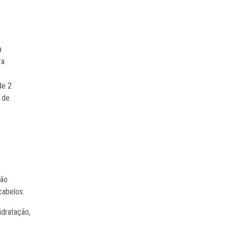
a
ra
de 2
 de
não
cabelos.
idratação,