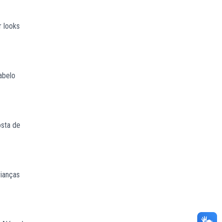
r looks
abelo
osta de
rianças