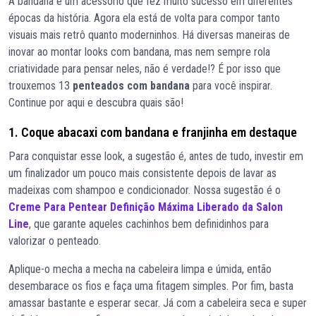
A bandana é um acessório que fez muito sucesso em diferentes
épocas da história. Agora ela está de volta para compor tanto
visuais mais retrô quanto moderninhos. Há diversas maneiras de
inovar ao montar looks com bandana, mas nem sempre rola
criatividade para pensar neles, não é verdade!? É por isso que
trouxemos 13
penteados com bandana
para você inspirar.
Continue por aqui e descubra quais são!
1. Coque abacaxi com bandana e franjinha em destaque
Para conquistar esse look, a sugestão é, antes de tudo, investir em
um finalizador um pouco mais consistente depois de lavar as
madeixas com shampoo e condicionador. Nossa sugestão é o
Creme Para Pentear Definição Máxima Liberado da Salon
Line
, que garante aqueles cachinhos bem definidinhos para
valorizar o penteado.
Aplique-o mecha a mecha na cabeleira limpa e úmida, então
desembarace os fios e faça uma fitagem simples. Por fim, basta
amassar bastante e esperar secar. Já com a cabeleira seca e super