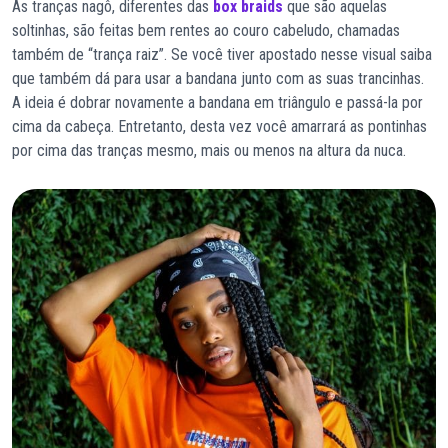
As tranças nagô, diferentes das
box braids
que são aquelas
soltinhas, são feitas bem rentes ao couro cabeludo, chamadas
também de “trança raiz”. Se você tiver apostado nesse visual saiba
que também dá para usar a bandana junto com as suas trancinhas.
A ideia é dobrar novamente a bandana em triângulo e passá-la por
cima da cabeça. Entretanto, desta vez você amarrará as pontinhas
por cima das tranças mesmo, mais ou menos na altura da nuca.