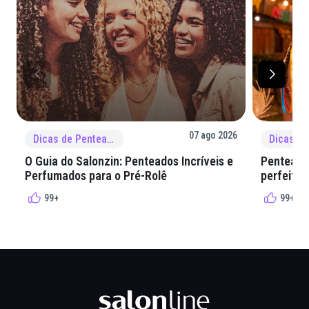
07 ago 2026
Dicas de Penteado
O Guia do Salonzin: Penteados Incríveis e
Penteados
Perfumados para o Pré-Rolê
perfeita 
99+
99+