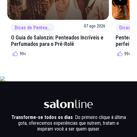
07 ago 2026
Dicas de Penteado
O Guia do Salonzin: Penteados Incríveis e
Penteados
Perfumados para o Pré-Rolê
perfeita 
99+
99+
Transforme-se todos os dias
. Do primeiro clique à última
gota, oferecemos experiências que nutrem, tratam e
inspiram você a ser quem quiser.