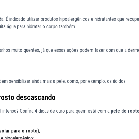
da. É indicado utilizar produtos hipoalergênicos e hidratantes que recup
ita água para hidratar o corpo também.
 banhos muito quentes, já que essas ações podem fazer com que a derm
 sensibilizar ainda mais a pele, como, por exemplo, os ácidos.
 rosto descascando
l intenso? Confira 4 dicas de ouro para quem está com a
pele do rost
solar para o rosto
);
e hipoalergênico;