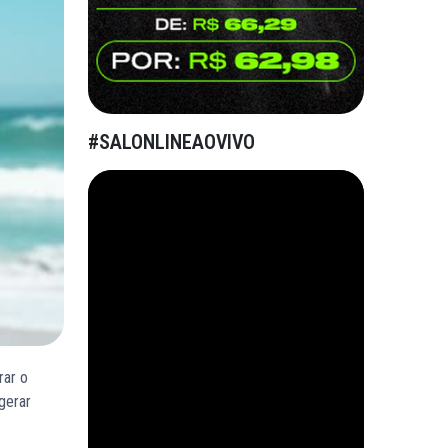
#SALONLINEAOVIVO
rar o
gerar