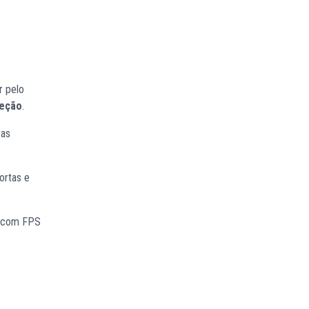
r pelo
teção
.
ras
ortas e
com FPS