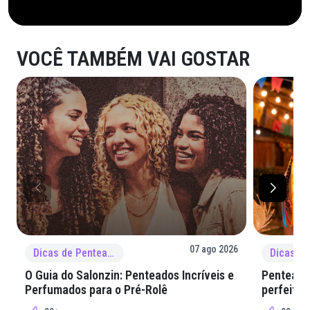
VOCÊ TAMBÉM VAI GOSTAR
07 ago 2026
Dicas de Penteado
O Guia do Salonzin: Penteados Incríveis e
Penteados
Perfumados para o Pré-Rolê
perfeita 