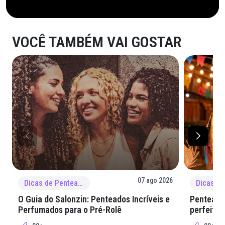
VOCÊ TAMBÉM VAI GOSTAR
07 ago 2026
Dicas de Penteado
O Guia do Salonzin: Penteados Incríveis e
Penteados
Perfumados para o Pré-Rolê
perfeita 