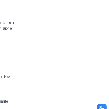
aumentar a
, suor e
s. Isso
ermite