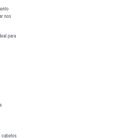
mento
ar nos
deal para
s
a cabelos