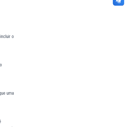
ncluir o
 o
ique uma
é