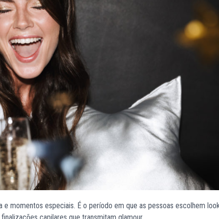
cia e momentos especiais. É o período em que as pessoas escolhem loo
finalizações capilares que transmitam glamour.