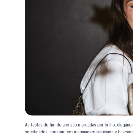
As festas de fim de ano são marcadas por brilho, elegân
sofisticados, apostam em maquiagem iluminada e buscam 