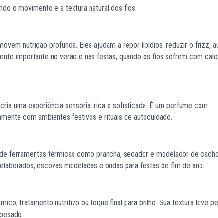
ndo o movimento e a textura natural dos fios.
vem nutrição profunda. Eles ajudam a repor lipídios, reduzir o frizz, 
ente importante no verão e nas festas, quando os fios sofrem com calor
ria uma experiência sensorial rica e sofisticada. É um perfume com
amente com ambientes festivos e rituais de autocuidado.
s de ferramentas térmicas como prancha, secador e modelador de cacho
 elaborados, escovas modeladas e ondas para festas de fim de ano.
mico, tratamento nutritivo ou toque final para brilho. Sua textura leve p
 pesado.