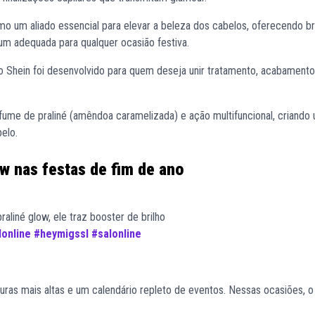
o um aliado essencial para elevar a beleza dos cabelos, oferecendo br
m adequada para qualquer ocasião festiva.
eo Shein foi desenvolvido para quem deseja unir tratamento, acabamento
fume de praliné (amêndoa caramelizada) e ação multifuncional, criando
elo.
w nas festas de fim de ano
aliné glow, ele traz booster de brilho
online
#heymigssl
#salonline
uras mais altas e um calendário repleto de eventos. Nessas ocasiões, o