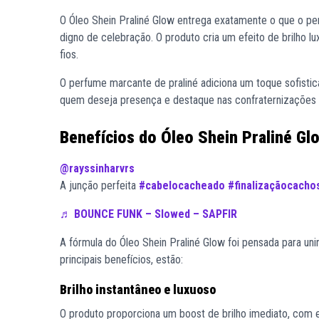
O Óleo Shein Praliné Glow entrega exatamente o que o per
digno de celebração. O produto cria um efeito de brilho l
fios.
O perfume marcante de praliné adiciona um toque sofistica
quem deseja presença e destaque nas confraternizações 
Benefícios do Óleo Shein Praliné Gl
@rayssinharvrs
A junção perfeita
#cabelocacheado
#finalizaçãocacho
♬ BOUNCE FUNK – Slowed – SAPFIR
A fórmula do Óleo Shein Praliné Glow foi pensada para un
principais benefícios, estão:
Brilho instantâneo e luxuoso
O produto proporciona um boost de brilho imediato, com e