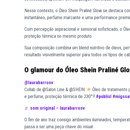
Nesse contexto, o Óleo Shein Praliné Glow se destaca com
instantâneo, perfume marcante e uma performance premiu
Com percepção aspiracional e sensorial sofisticado, o Ól
proteção térmica no mesmo produto.
Sua composição combina um blend nutritivo de óleos, per
resultado visivelmente superior para todos os tipos de cab
O glamour do Óleo Shein Praliné Glo
@laurabarrosv
Collab de @Salon Line & @SHEIN
Óleo de tratamento pr
e perfume, proteção térmica de 230°!!
#publisl
#migssal
♬ som original – laurabarrosv
O fim de ano traz consigo ambientes iluminados, temperat
passa a ser uma peça-chave do visual.