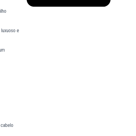
ilho
 luxuoso e
 um
 cabelo