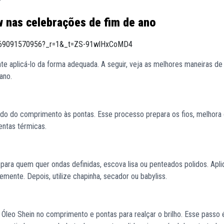
 nas celebrações de fim de ano
1169091570956?_r=1&_t=ZS-91wlHxCoMD4
te aplicá-lo da forma adequada. A seguir, veja as melhores maneiras de i
ano.
ndo do comprimento às pontas. Esse processo prepara os fios, melhora
entas térmicas.
para quem quer ondas definidas, escova lisa ou penteados polidos. Apl
mente. Depois, utilize chapinha, secador ou babyliss.
 Óleo Shein no comprimento e pontas para realçar o brilho. Esse passo 