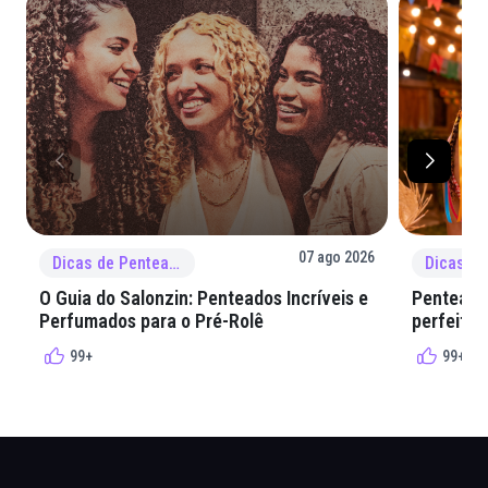
07 ago 2026
Dicas de Penteado
O Guia do Salonzin: Penteados Incríveis e
Penteados
Perfumados para o Pré-Rolê
perfeita 
99+
99+