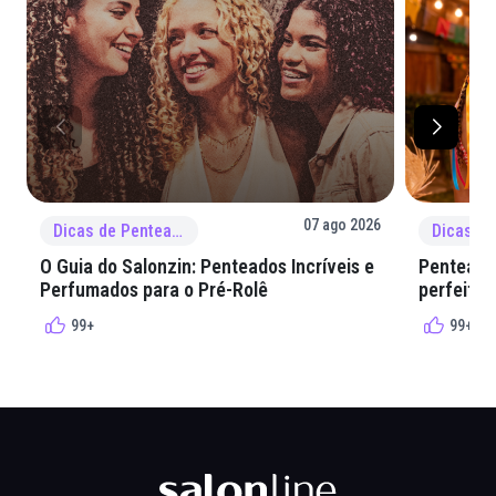
07 ago 2026
Dicas de Penteado
O Guia do Salonzin: Penteados Incríveis e
Penteados
Perfumados para o Pré-Rolê
perfeita 
99+
99+