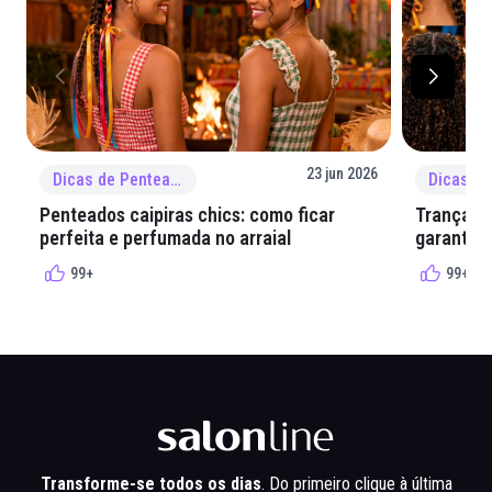
23 jun 2026
Dicas de Penteado
Penteados caipiras chics: como ficar
Tranças e
perfeita e perfumada no arraial
garantir 
99+
99+
Transforme-se todos os dias
. Do primeiro clique à última