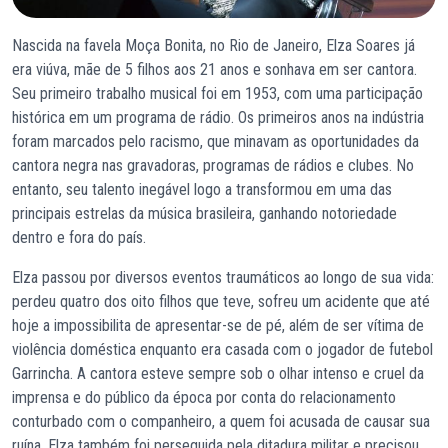
Nascida na favela Moça Bonita, no Rio de Janeiro, Elza Soares já
era viúva, mãe de 5 filhos aos 21 anos e sonhava em ser cantora.
Seu primeiro trabalho musical foi em 1953, com uma participação
histórica em um programa de rádio. Os primeiros anos na indústria
foram marcados pelo racismo, que minavam as oportunidades da
cantora negra nas gravadoras, programas de rádios e clubes. No
entanto, seu talento inegável logo a transformou em uma das
principais estrelas da música brasileira, ganhando notoriedade
dentro e fora do país.
Elza passou por diversos eventos traumáticos ao longo de sua vida:
perdeu quatro dos oito filhos que teve, sofreu um acidente que até
hoje a impossibilita de apresentar-se de pé, além de ser vítima de
violência doméstica enquanto era casada com o jogador de futebol
Garrincha. A cantora esteve sempre sob o olhar intenso e cruel da
imprensa e do público da época por conta do relacionamento
conturbado com o companheiro, a quem foi acusada de causar sua
ruína. Elza também foi perseguida pela ditadura militar e precisou