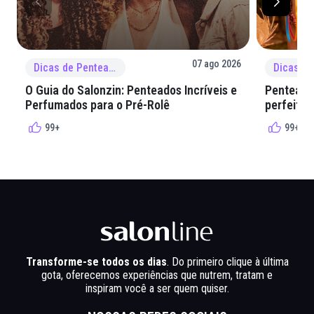
07 ago 2026
Dicas de Penteado
O Guia do Salonzin: Penteados Incríveis e
Penteados
Perfumados para o Pré-Rolê
perfeita 
99+
99+
Transforme-se todos os dias
. Do primeiro clique à última
gota, oferecemos experiências que nutrem, tratam e
inspiram você a ser quem quiser.