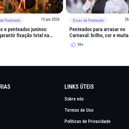
15 jun 2026
26
 de Penteado
Dicas de Penteado
s e penteados juninos:
Penteados para arrasar no
arantir fixação total na
Carnaval: brilho, cor e muita
lha
criatividade
99+
RIAS
LINKS ÚTEIS
Sobre nós
Termos de Uso
Políticas de Privacidade