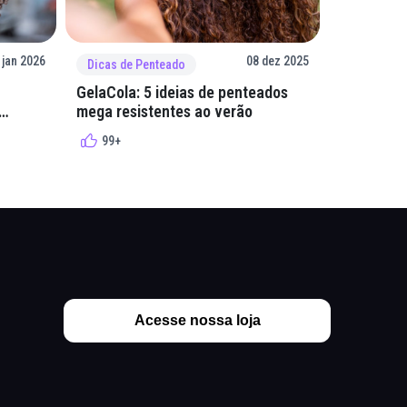
 jan 2026
08 dez 2025
Dicas de Penteado
Dicas de 
GelaCola: 5 ideias de penteados
Penteados
mega resistentes ao verão
cacheados
cachos
99+
99+
Acesse nossa loja