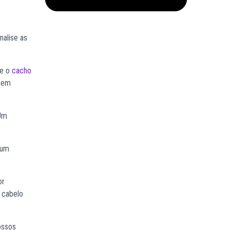
nalise as
ue o
cacho
e em
 Um
 um
or
 cabelo
ossos