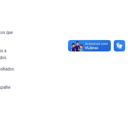
cos que
os a
dos.
molhados
spalhe