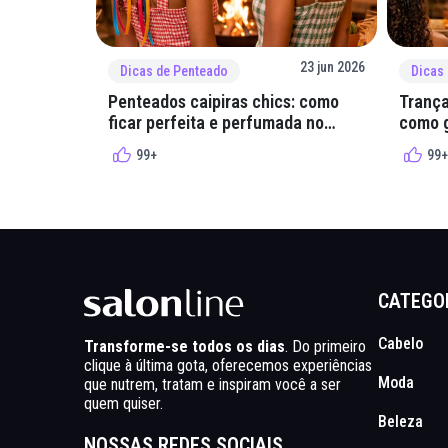
23 jun 2026
Dicas de Penteado
Dicas
Penteados caipiras chics: como
Trança
ficar perfeita e perfumada no
como g
arraial
quadri
99+
99+
CATEGO
Cabelo
Transforme-se todos os dias
. Do primeiro
clique à última gota, oferecemos experiências
Moda
que nutrem, tratam e inspiram você a ser
quem quiser.
Beleza
NOSSAS REDES SOCIAIS