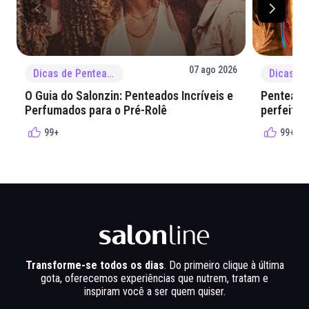
07 ago 2026
Dicas de Penteado
O Guia do Salonzin: Penteados Incríveis e
Penteados
Perfumados para o Pré-Rolê
perfeita 
99+
99+
Transforme-se todos os dias
. Do primeiro clique à última
gota, oferecemos experiências que nutrem, tratam e
inspiram você a ser quem quiser.