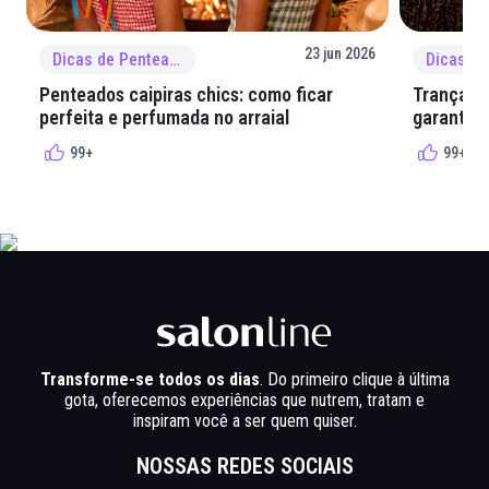
23 jun 2026
Dicas de Penteado
Penteados caipiras chics: como ficar
Tranças e
perfeita e perfumada no arraial
garantir 
99+
99+
Transforme-se todos os dias
. Do primeiro clique à última
gota, oferecemos experiências que nutrem, tratam e
inspiram você a ser quem quiser.
NOSSAS REDES SOCIAIS