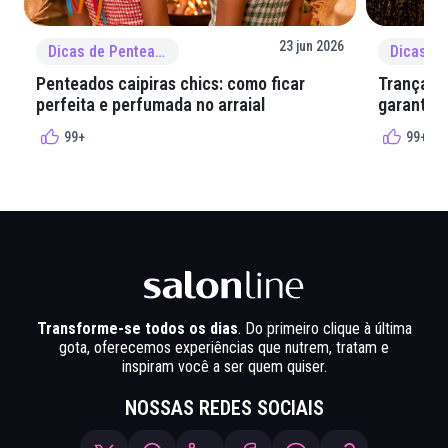
23 jun 2026
Dicas de Penteado
Penteados caipiras chics: como ficar
Tranças e
perfeita e perfumada no arraial
garantir 
99+
99+
Transforme-se todos os dias
. Do primeiro clique à última
gota, oferecemos experiências que nutrem, tratam e
inspiram você a ser quem quiser.
NOSSAS REDES SOCIAIS