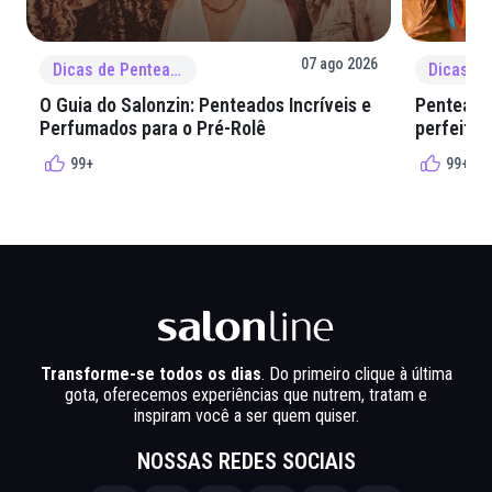
07 ago 2026
Dicas de Penteado
O Guia do Salonzin: Penteados Incríveis e
Penteados
Perfumados para o Pré-Rolê
perfeita 
99+
99+
Transforme-se todos os dias
. Do primeiro clique à última
gota, oferecemos experiências que nutrem, tratam e
inspiram você a ser quem quiser.
NOSSAS REDES SOCIAIS