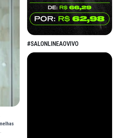
#SALONLINEAOVIVO
e
melhas
…