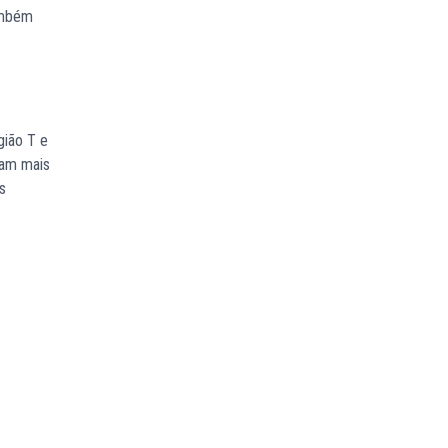
também
gião T e
cam mais
s