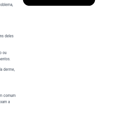
roblema,
ns deles
o ou
mentos.
da derme,
bem comum
ixam a