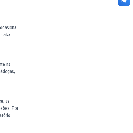
 ocasiona
o zika
nte na
nádegas,
e, as
esões. Por
tório.