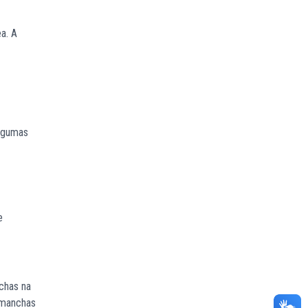
a. A
algumas
e
chas na
s manchas