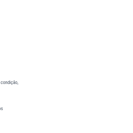
 condição,
os