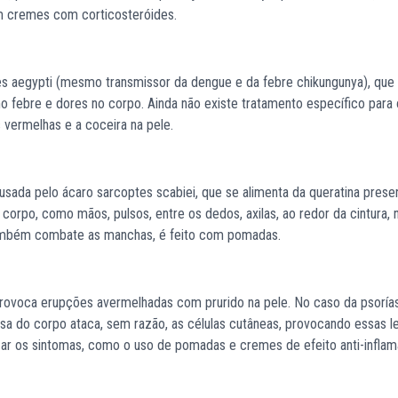
om cremes com corticosteróides.
es aegypti (mesmo transmissor da dengue e da febre chikungunya), que
 febre e dores no corpo. Ainda não existe tratamento específico para 
 vermelhas e a coceira na pele.
usada pelo ácaro sarcoptes scabiei, que se alimenta da queratina prese
orpo, como mãos, pulsos, entre os dedos, axilas, ao redor da cintura, 
 também combate as manchas, é feito com pomadas.
rovoca erupções avermelhadas com prurido na pele. No caso da psorías
 do corpo ataca, sem razão, as células cutâneas, provocando essas l
zar os sintomas, como o uso de pomadas e cremes de efeito anti-inflama