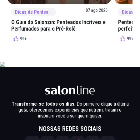
07 ago 2026
Dicas de Penteado
O Guia do Salonzin: Penteados Incríveis e
Penteados
Perfumados para o Pré-Rolê
perfeita 
99+
99+
Transforme-se todos os dias
. Do primeiro clique à última
gota, oferecemos experiências que nutrem, tratam e
inspiram você a ser quem quiser.
NOSSAS REDES SOCIAIS