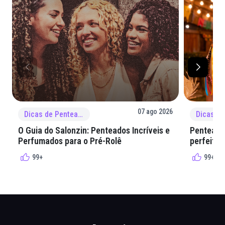
07 ago 2026
Dicas de Penteado
O Guia do Salonzin: Penteados Incríveis e
Penteados
Perfumados para o Pré-Rolê
perfeita 
99+
99+