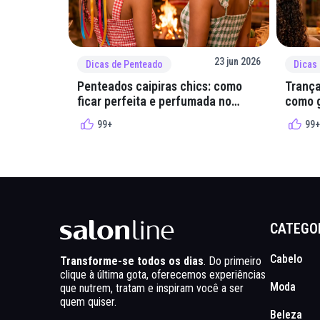
23 jun 2026
Dicas de Penteado
Dicas
Penteados caipiras chics: como
Trança
ficar perfeita e perfumada no
como g
arraial
quadri
99+
99+
CATEGO
Cabelo
Transforme-se todos os dias
. Do primeiro
clique à última gota, oferecemos experiências
Moda
que nutrem, tratam e inspiram você a ser
quem quiser.
Beleza