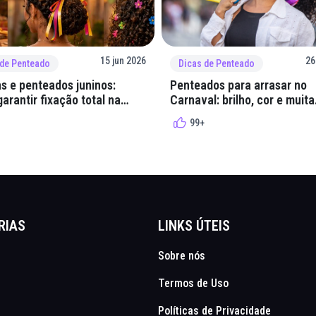
15 jun 2026
26
 de Penteado
Dicas de Penteado
s e penteados juninos:
Penteados para arrasar no
arantir fixação total na
Carnaval: brilho, cor e muita
lha
criatividade
99+
RIAS
LINKS ÚTEIS
Sobre nós
Termos de Uso
Políticas de Privacidade