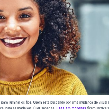
para iluminar os fios. Quem está buscando por uma mudança de visual
vel para as madeixas. Quer saber se
luzes em morenas
ficam incríveis