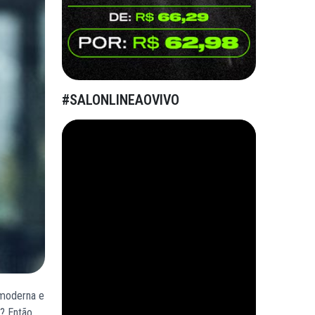
#SALONLINEAOVIVO
 moderna e
? Então,