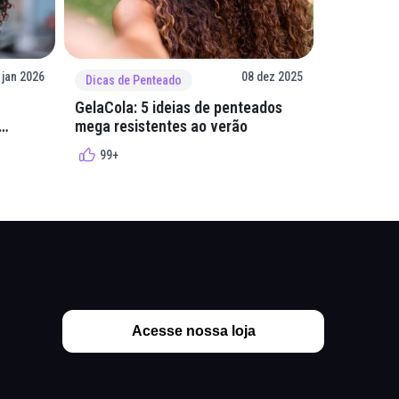
 jan 2026
08 dez 2025
Dicas de Penteado
Dicas de 
GelaCola: 5 ideias de penteados
Penteados
mega resistentes ao verão
cacheados
cachos
99+
99+
Acesse nossa loja