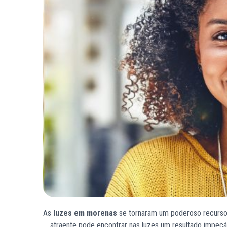
As
luzes em morenas
se tornaram um poderoso recurso 
atraente pode encontrar nas luzes um resultado impecá