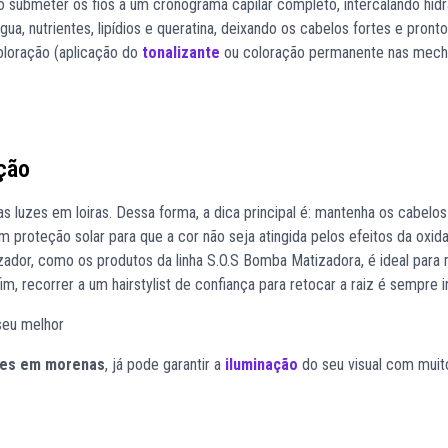
 submeter os fios a um cronograma capilar completo, intercalando hidr
ua, nutrientes, lipídios e queratina, deixando os cabelos fortes e pront
oloração (aplicação do
tonalizante
ou coloração permanente nas mech
ção
luzes em loiras. Dessa forma, a dica principal é: mantenha os cabelos
m proteção solar para que a cor não seja atingida pelos efeitos da oxid
dor, como os produtos da linha S.O.S Bomba Matizadora, é ideal para 
 recorrer a um hairstylist de confiança para retocar a raiz é sempre i
zes em morenas
, já pode garantir a
iluminação
do seu visual com muit