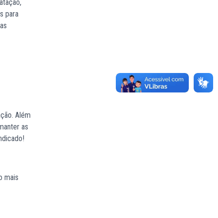
atação,
os para
as
ação. Além
manter as
ndicado!
o mais