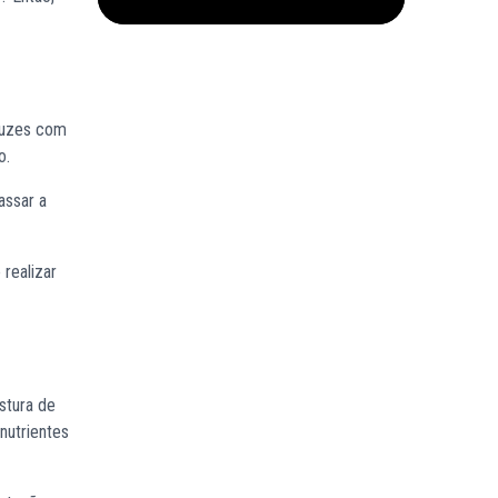
 luzes com
o.
assar a
realizar
stura de
nutrientes