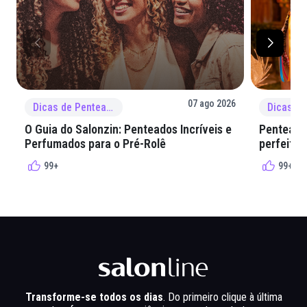
07 ago 2026
Dicas de Penteado
O Guia do Salonzin: Penteados Incríveis e
Penteados
Perfumados para o Pré-Rolê
perfeita 
99+
99+
Transforme-se todos os dias
. Do primeiro clique à última