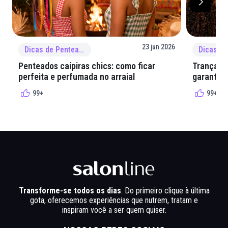
23 jun 2026
Dicas de Penteado
Penteados caipiras chics: como ficar
Tranças e
perfeita e perfumada no arraial
garantir 
99+
99+
Transforme-se todos os dias
. Do primeiro clique à última
gota, oferecemos experiências que nutrem, tratam e
inspiram você a ser quem quiser.