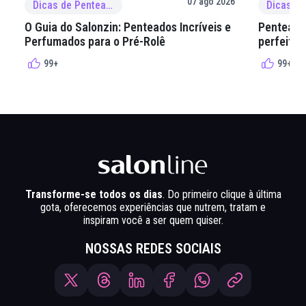
07 ago 2026
Dicas de Penteado
O Guia do Salonzin: Penteados Incríveis e
Penteados
Perfumados para o Pré-Rolê
perfeita 
99+
99+
Transforme-se todos os dias
. Do primeiro clique à última
gota, oferecemos experiências que nutrem, tratam e
inspiram você a ser quem quiser.
NOSSAS REDES SOCIAIS