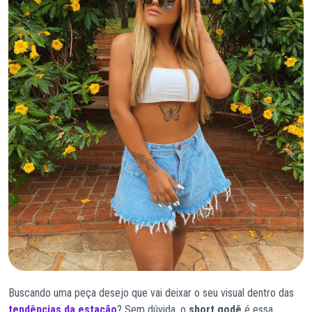
Buscando uma peça desejo que vai deixar o seu visual dentro das
tendências da estação
? Sem dúvida, o
short godê
é essa