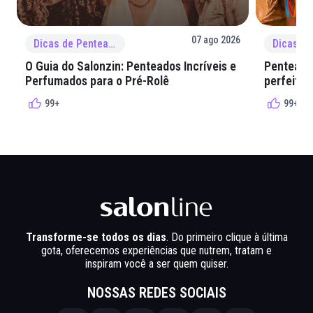
07 ago 2026
Dicas de Penteado
O Guia do Salonzin: Penteados Incríveis e
Penteados
Perfumados para o Pré-Rolê
perfeita 
99+
99+
Transforme-se todos os dias
. Do primeiro clique à última
gota, oferecemos experiências que nutrem, tratam e
inspiram você a ser quem quiser.
NOSSAS REDES SOCIAIS