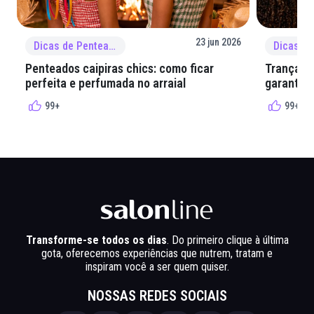
23 jun 2026
Dicas de Penteado
Penteados caipiras chics: como ficar
Tranças e
perfeita e perfumada no arraial
garantir 
99+
99+
Transforme-se todos os dias
. Do primeiro clique à última
gota, oferecemos experiências que nutrem, tratam e
inspiram você a ser quem quiser.
NOSSAS REDES SOCIAIS