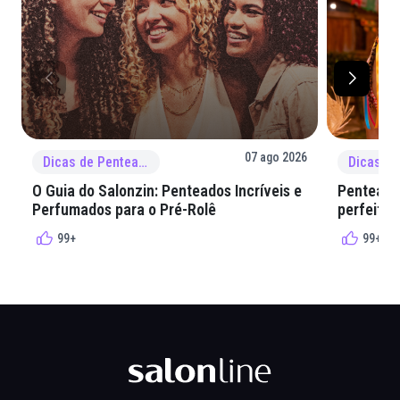
07 ago 2026
Dicas de Penteado
O Guia do Salonzin: Penteados Incríveis e
Penteados
Perfumados para o Pré-Rolê
perfeita 
99+
99+