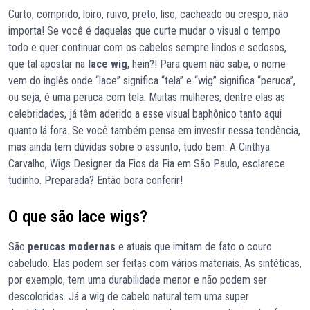
Curto, comprido, loiro, ruivo, preto, liso, cacheado ou crespo, não
importa! Se você é daquelas que curte mudar o visual o tempo
todo e quer continuar com os cabelos sempre lindos e sedosos,
que tal apostar na
lace wig
, hein?! Para quem não sabe, o nome
vem do inglês onde “lace” significa “tela” e “wig” significa “peruca”,
ou seja, é uma peruca com tela. Muitas mulheres, dentre elas as
celebridades, já têm aderido a esse visual baphônico tanto aqui
quanto lá fora. Se você também pensa em investir nessa tendência,
mas ainda tem dúvidas sobre o assunto, tudo bem. A Cinthya
Carvalho, Wigs Designer da Fios da Fia em São Paulo, esclarece
tudinho. Preparada? Então bora conferir!
O que são lace wigs?
São
perucas modernas
e atuais que imitam de fato o couro
cabeludo. Elas podem ser feitas com vários materiais. As sintéticas,
por exemplo, tem uma durabilidade menor e não podem ser
descoloridas. Já a wig de cabelo natural tem uma super