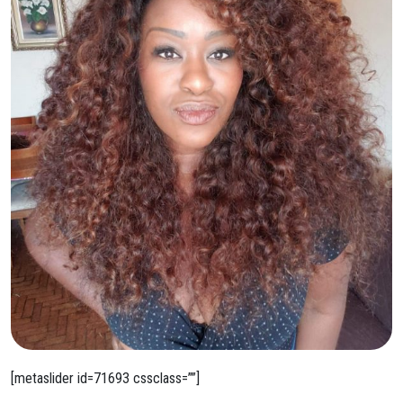
[metaslider id=71693 cssclass=””]