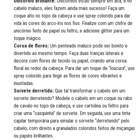
Unicórnio brilhante:
Unicórnios estão sempre em alta, e no
cabelo maluco, eles fazem ainda mais sucesso! Faça um
coque alto no topo da cabeça e use spray colorido para dar
vida às cores do arco-íris nos fios. Finalize com um chifre de
unicórnio feito de papel ou feltro, e adicione glitter para um
toque mágico.
Coroa de flores:
Um penteado maluco pode ser bonito e
divertido ao mesmo tempo. Faça duas tranças laterais e
decore com flores de tecido ou papel, criando uma coroa
floral ao redor da cabeça. Para dar um toque de “loucura”, use
spray colorido para tingir as flores de cores vibrantes e
inusitadas.
Sorvete derretido:
Que tal transformar o cabelo em um
sorvete derretendo? Modele o cabelo em um coque ou rabo
de cavalo no topo da cabeça, e use cartolina ou feltro para
criar uma “casquinha” de sorvete. Em seguida, use uma tinta
capilar temporária para simular o sorvete “derretendo” pelo
cabelo, com direito a granulados coloridos feitos de miçangas
ou papéis brilhantes.