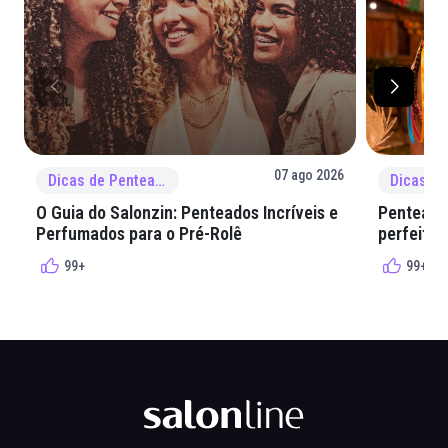
07 ago 2026
Dicas de Penteado
O Guia do Salonzin: Penteados Incríveis e
Penteados
Perfumados para o Pré-Rolê
perfeita 
99+
99+