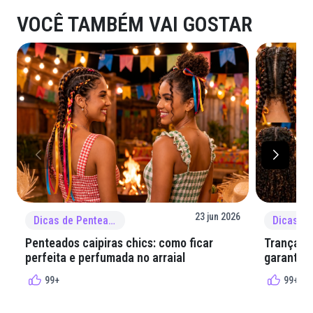
VOCÊ TAMBÉM VAI GOSTAR
23 jun 2026
Dicas de Penteado
Penteados caipiras chics: como ficar
Tranças e
perfeita e perfumada no arraial
garantir 
99+
99+