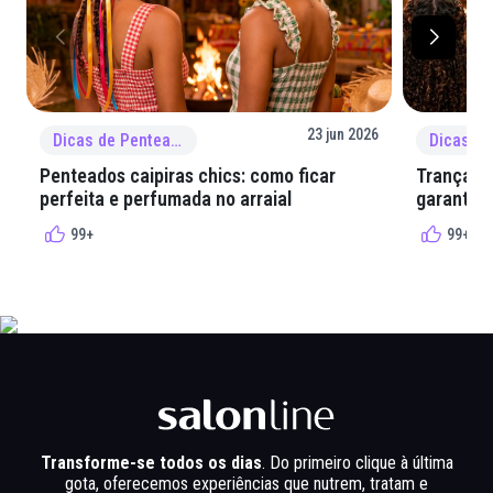
23 jun 2026
Dicas de Penteado
Penteados caipiras chics: como ficar
Tranças e
perfeita e perfumada no arraial
garantir 
99+
99+
Transforme-se todos os dias
. Do primeiro clique à última
gota, oferecemos experiências que nutrem, tratam e