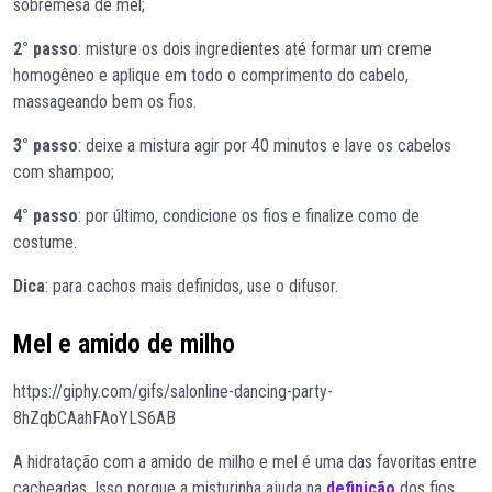
sobremesa de mel;
2° passo
: misture os dois ingredientes até formar um creme
homogêneo e aplique em todo o comprimento do cabelo,
massageando bem os fios.
3° passo
: deixe a mistura agir por 40 minutos e lave os cabelos
com shampoo;
4° passo
: por último, condicione os fios e finalize como de
costume.
Dica
: para cachos mais definidos, use o difusor.
Mel e amido de milho
https://giphy.com/gifs/salonline-dancing-party-
8hZqbCAahFAoYLS6AB
A hidratação com a amido de milho e mel é uma das favoritas entre
cacheadas. Isso porque a misturinha ajuda na
definição
dos fios