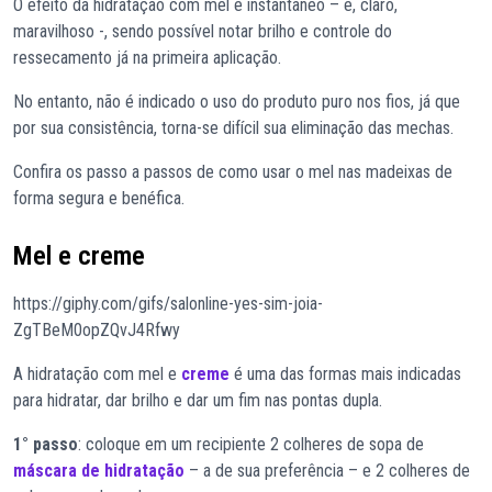
O efeito da hidratação com mel é instantâneo – e, claro,
maravilhoso -, sendo possível notar brilho e controle do
ressecamento já na primeira aplicação.
No entanto, não é indicado o uso do produto puro nos fios, já que
por sua consistência, torna-se difícil sua eliminação das mechas.
Confira os passo a passos de como usar o mel nas madeixas de
forma segura e benéfica.
Mel e creme
https://giphy.com/gifs/salonline-yes-sim-joia-
ZgTBeM0opZQvJ4Rfwy
A hidratação com mel e
creme
é uma das formas mais indicadas
para hidratar, dar brilho e dar um fim nas pontas dupla.
1° passo
: coloque em um recipiente 2 colheres de sopa de
máscara de hidratação
– a de sua preferência – e 2 colheres de