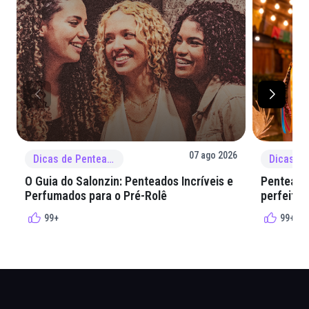
07 ago 2026
Dicas de Penteado
O Guia do Salonzin: Penteados Incríveis e
Penteados
Perfumados para o Pré-Rolê
perfeita 
99+
99+