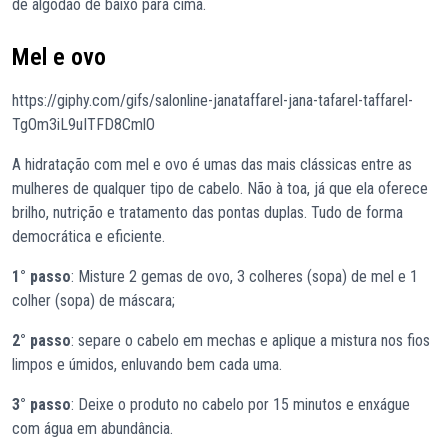
de algodão de baixo para cima.
Mel e ovo
https://giphy.com/gifs/salonline-janataffarel-jana-tafarel-taffarel-
TgOm3iL9uITFD8CmlO
A hidratação com mel e ovo é umas das mais clássicas entre as
mulheres de qualquer tipo de cabelo. Não à toa, já que ela oferece
brilho, nutrição e tratamento das pontas duplas. Tudo de forma
democrática e eficiente.
1° passo
: Misture 2 gemas de ovo, 3 colheres (sopa) de mel e 1
colher (sopa) de máscara;
2° passo
: separe o cabelo em mechas e aplique a mistura nos fios
limpos e úmidos, enluvando bem cada uma.
3° passo
: Deixe o produto no cabelo por 15 minutos e enxágue
com água em abundância.