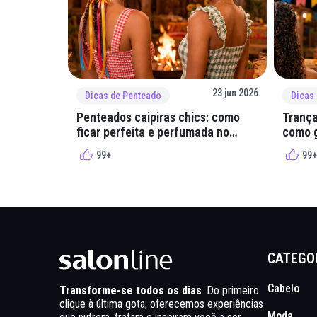
23 jun 2026
Dicas de Penteado
Dicas
Penteados caipiras chics: como
Trança
ficar perfeita e perfumada no
como g
arraial
quadri
99+
99+
CATEGO
Cabelo
Transforme-se todos os dias
. Do primeiro
clique à última gota, oferecemos experiências
Moda