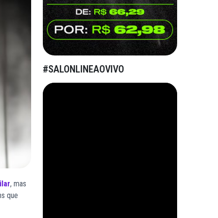
#SALONLINEAOVIVO
lar
, mas
ns que