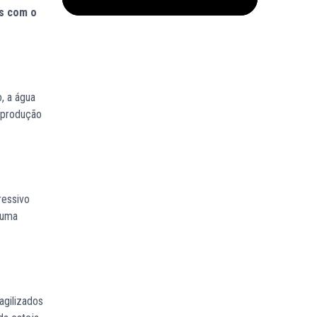
ns com o
, a água
r produção
ressivo
 uma
agilizados