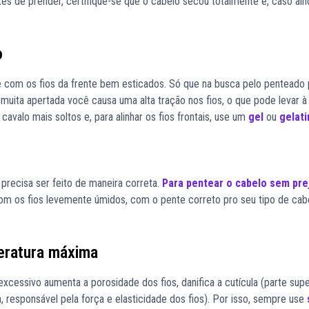
ntes de prender, certifique-se que o cabelo secou totalmente e, caso ain
o
e com os fios da frente bem esticados. Só que na busca pelo penteado p
uita apertada você causa uma alta tração nos fios, o que pode levar à
 cavalo mais soltos e, para alinhar os fios frontais, use um
gel
ou
gelati
 precisa ser feito de maneira correta.
Para pentear o cabelo sem pre
om os fios levemente úmidos, com o pente correto pro seu tipo de ca
peratura máxima
cessivo aumenta a porosidade dos fios, danifica a cutícula (parte super
, responsável pela força e elasticidade dos fios). Por isso, sempre use