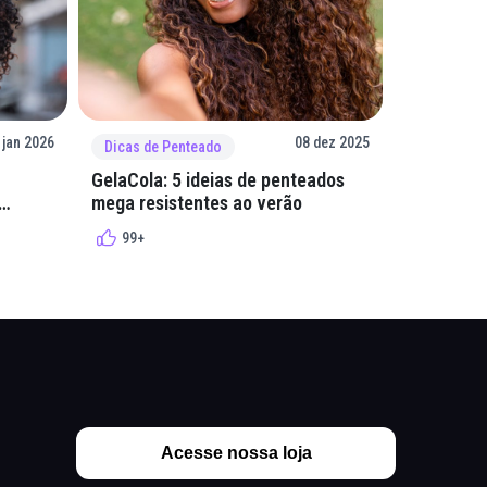
 jan 2026
08 dez 2025
Dicas de Penteado
Dicas de 
GelaCola: 5 ideias de penteados
Penteados
mega resistentes ao verão
cacheados
cachos
99+
99+
Acesse nossa loja