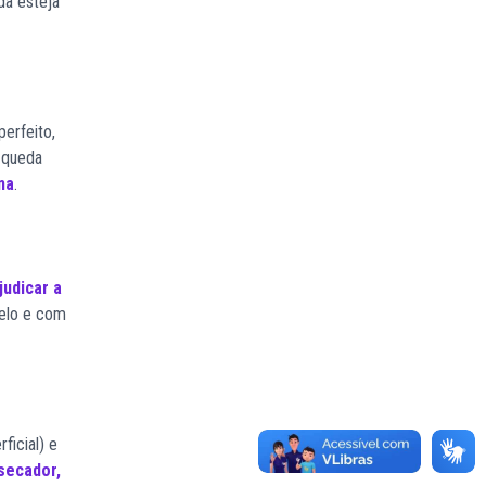
da esteja
erfeito,
 queda
na
.
judicar a
belo e com
ficial) e
secador,