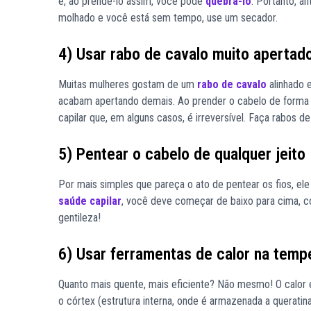
e, ao prendê-lo assim, você pode
quebrá-lo
. Portanto, a
molhado e você está sem tempo, use um secador.
4) Usar rabo de cavalo muito apertad
Muitas mulheres gostam de um
rabo de cavalo
alinhado 
acabam apertando demais. Ao prender o cabelo de forma m
capilar que, em alguns casos, é irreversível. Faça rabos de
5) Pentear o cabelo de qualquer jeito
Por mais simples que pareça o ato de pentear os fios, ele
saúde capilar
, você deve começar de baixo para cima, c
gentileza!
6) Usar ferramentas de calor na tem
Quanto mais quente, mais eficiente? Não mesmo! O calor ex
o córtex (estrutura interna, onde é armazenada a queratina