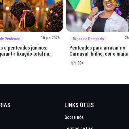
15 jun 2026
26
 de Penteado
Dicas de Penteado
s e penteados juninos:
Penteados para arrasar no
arantir fixação total na
Carnaval: brilho, cor e muita
lha
criatividade
99+
RIAS
LINKS ÚTEIS
Sobre nós
Termos de Uso