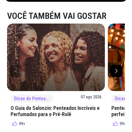
VOCÊ TAMBÉM VAI GOSTAR
07 ago 2026
Dicas de Penteado
O Guia do Salonzin: Penteados Incríveis e
Penteados
Perfumados para o Pré-Rolê
perfeita 
99+
99+