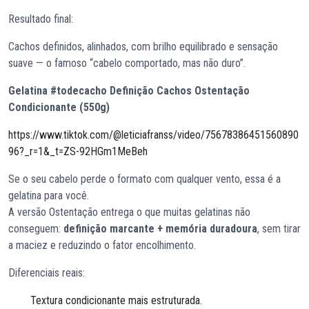
Resultado final:
Cachos definidos, alinhados, com brilho equilibrado e sensação
suave — o famoso “cabelo comportado, mas não duro”.
Gelatina #todecacho Definição Cachos Ostentação
Condicionante (550g)
https://www.tiktok.com/@leticiafranss/video/75678386451560890
96?_r=1&_t=ZS-92HGm1MeBeh
Se o seu cabelo perde o formato com qualquer vento, essa é a
gelatina para você.
A versão Ostentação entrega o que muitas gelatinas não
conseguem:
definição marcante + memória duradoura
, sem tirar
a maciez e reduzindo o fator encolhimento.
Diferenciais reais:
Textura condicionante mais estruturada.