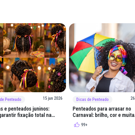
15 jun 2026
26
 de Penteado
Dicas de Penteado
s e penteados juninos:
Penteados para arrasar no
arantir fixação total na
Carnaval: brilho, cor e muita
lha
criatividade
99+