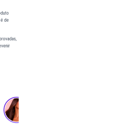
oduto
 é de
provadas,
evenir