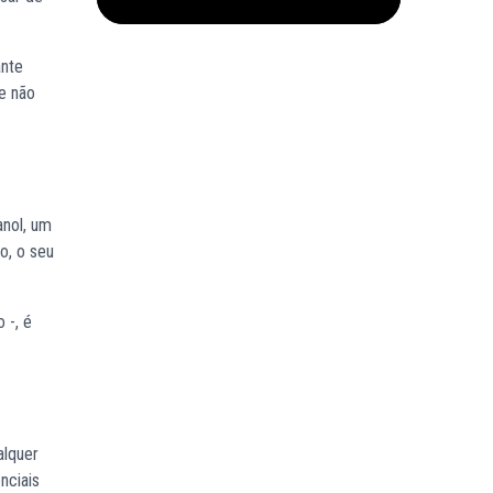
ante
e não
anol, um
o, o seu
 -, é
alquer
nciais