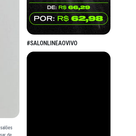
#SALONLINEAOVIVO
 salões
esar de