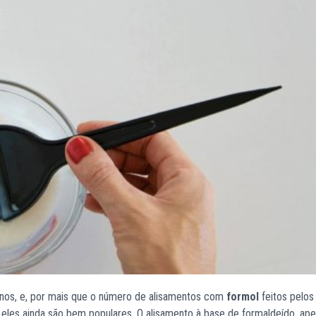
 anos, e, por mais que o número de alisamentos com
formol
feitos pelos
, eles ainda são bem populares. O alisamento à base de formaldeído, ap