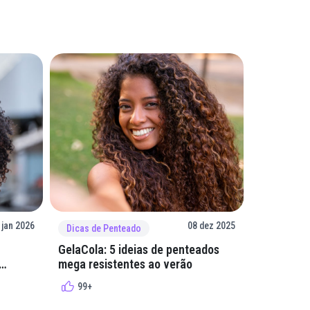
 jan 2026
08 dez 2025
Dicas de Penteado
Dicas de 
GelaCola: 5 ideias de penteados
Penteados
mega resistentes ao verão
cacheados
cachos
99+
99+