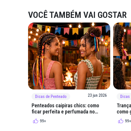
VOCÊ TAMBÉM VAI GOSTAR
23 jun 2026
Dicas de Penteado
Dicas
Penteados caipiras chics: como
Trança
ficar perfeita e perfumada no
como g
arraial
quadri
99+
99+