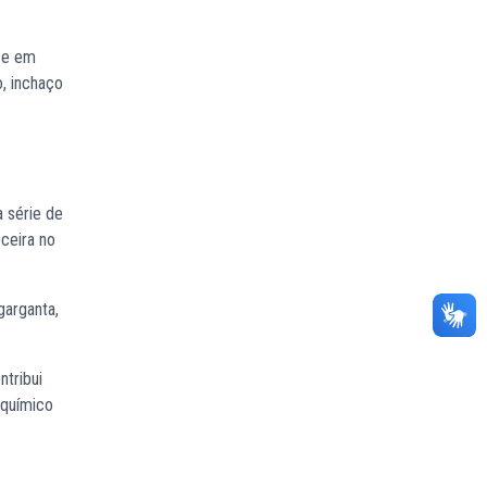
s e em
o, inchaço
 série de
ceira no
garganta,
tribui
 químico