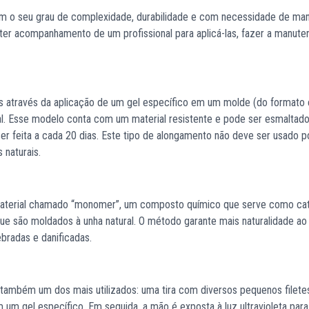
om o seu grau de complexidade, durabilidade e com necessidade de ma
 ter acompanhamento de um profissional para aplicá-las, fazer a manute
tas através da aplicação de um gel específico em um molde (do formato
ral. Esse modelo conta com um material resistente e pode ser esmaltad
er feita a cada 20 dias. Este tipo de alongamento não deve ser usado p
 naturais.
material chamado “monomer”, um composto químico que serve como cat
que são moldados à unha natural. O método garante mais naturalidade ao 
ebradas e danificadas.
 também um dos mais utilizados: uma tira com diversos pequenos filete
 um gel específico. Em seguida, a mão é exposta à luz ultravioleta para