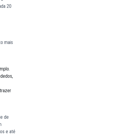
ada 20
to mais
mplo.
 dedos,
trazer
de de
m
os e até