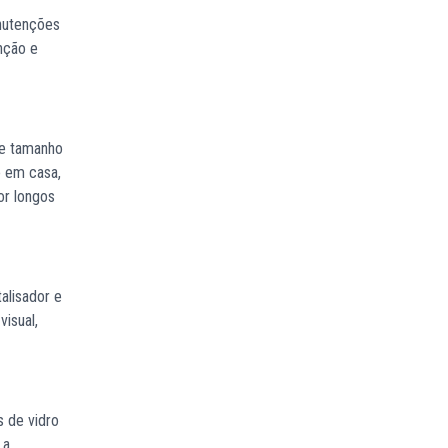
nutenções
nção e
 e tamanho
o em casa,
or longos
alisador e
visual,
s de vidro
 a