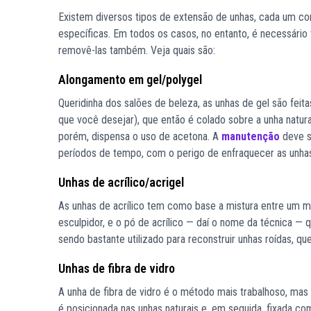
Existem diversos tipos de extensão de unhas, cada um c
específicas. Em todos os casos, no entanto, é necessário
removê-las também. Veja quais são:
Alongamento em gel/polygel
Queridinha dos salões de beleza, as unhas de gel são fei
que você desejar), que então é colado sobre a unha natu
porém, dispensa o uso de acetona. A
manutenção
deve s
períodos de tempo, com o perigo de enfraquecer as unhas
Unhas de acrílico/acrigel
As unhas de acrílico tem como base a mistura entre um 
esculpidor, e o pó de acrílico — daí o nome da técnica — 
sendo bastante utilizado para reconstruir unhas roídas, qu
Unhas de fibra de vidro
A unha de fibra de vidro é o método mais trabalhoso, mas
é posicionada nas unhas naturais e, em seguida, fixada com