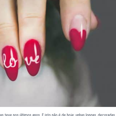
 teve nos últimos anos. E isto não é de hoje: unhas longas, decoradas