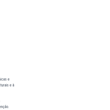
icas e
turais e à
a
enção.