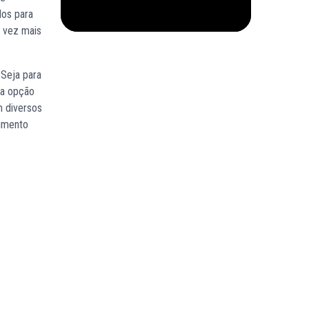
los para
a vez mais
Seja para
ma opção
m diversos
dimento