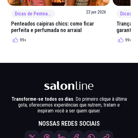
23 jun 2026
Dicas de Penteado
Penteados caipiras chics: como ficar
Tranças e
perfeita e perfumada no arraial
garantir 
99+
99+
Transforme-se todos os dias
. Do primeiro clique à última
gota, oferecemos experiências que nutrem, tratam e
inspiram você a ser quem quiser.
NOSSAS REDES SOCIAIS