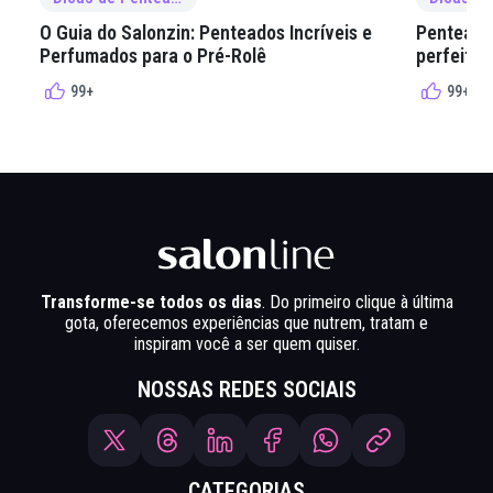
O Guia do Salonzin: Penteados Incríveis e
Penteados
Perfumados para o Pré-Rolê
perfeita 
99+
99+
Transforme-se todos os dias
. Do primeiro clique à última
gota, oferecemos experiências que nutrem, tratam e
inspiram você a ser quem quiser.
NOSSAS REDES SOCIAIS
CATEGORIAS