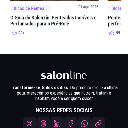
07 ago 2026
Dicas de Penteado
O Guia do Salonzin: Penteados Incríveis e
Penteados
Perfumados para o Pré-Rolê
perfeita 
99+
99+
Transforme-se todos os dias
. Do primeiro clique à última
gota, oferecemos experiências que nutrem, tratam e
inspiram você a ser quem quiser.
NOSSAS REDES SOCIAIS