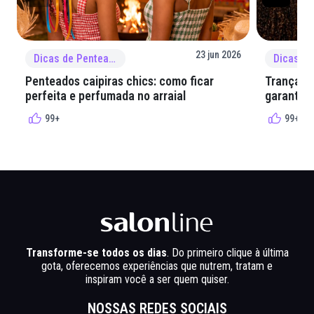
23 jun 2026
Dicas de Penteado
Penteados caipiras chics: como ficar
Tranças e
perfeita e perfumada no arraial
garantir 
99+
99+
Transforme-se todos os dias
. Do primeiro clique à última
gota, oferecemos experiências que nutrem, tratam e
inspiram você a ser quem quiser.
NOSSAS REDES SOCIAIS