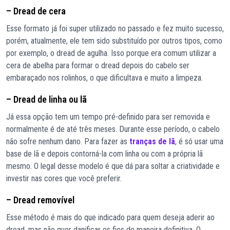
– Dread de cera
Esse formato já foi super utilizado no passado e fez muito sucesso,
porém, atualmente, ele tem sido substituído por outros tipos, como
por exemplo, o dread de agulha. Isso porque era comum utilizar a
cera de abelha para formar o dread depois do cabelo ser
embaraçado nos rolinhos, o que dificultava e muito a limpeza.
– Dread de linha ou lã
Já essa opção tem um tempo pré-definido para ser removida e
normalmente é de até três meses. Durante esse período, o cabelo
não sofre nenhum dano. Para fazer as
tranças de lã
, é só usar uma
base de lã e depois contorná-la com linha ou com a própria lã
mesmo. O legal desse modelo é que dá para soltar a criatividade e
investir nas cores que você preferir.
– Dread removível
Esse método é mais do que indicado para quem deseja aderir ao
dread, mas não quer danificar os fios de maneira definitiva. O