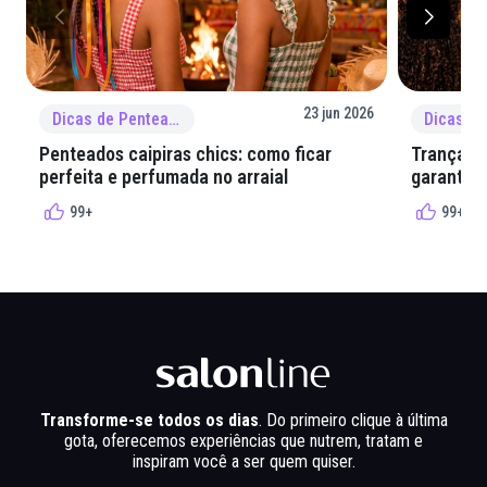
23 jun 2026
Dicas de Penteado
Penteados caipiras chics: como ficar
Tranças e
perfeita e perfumada no arraial
garantir 
99+
99+
Transforme-se todos os dias
. Do primeiro clique à última
gota, oferecemos experiências que nutrem, tratam e
inspiram você a ser quem quiser.