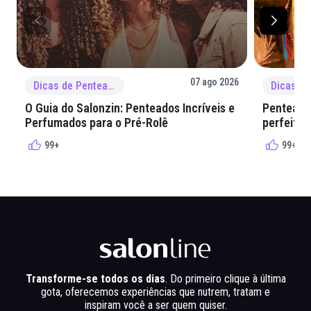
07 ago 2026
Dicas de Penteado
O Guia do Salonzin: Penteados Incríveis e
Penteados
Perfumados para o Pré-Rolê
perfeita 
99+
99+
Transforme-se todos os dias
. Do primeiro clique à última
gota, oferecemos experiências que nutrem, tratam e
inspiram você a ser quem quiser.