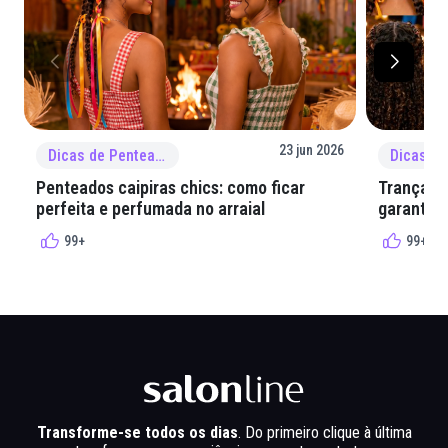
23 jun 2026
Dicas de Penteado
Penteados caipiras chics: como ficar
Tranças e
perfeita e perfumada no arraial
garantir 
99+
99+
Transforme-se todos os dias
. Do primeiro clique à última