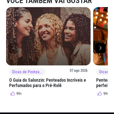
VOCÊ TAMBÉM VAI GOSTAR
07 ago 2026
Dicas de Penteado
O Guia do Salonzin: Penteados Incríveis e
Penteados
Perfumados para o Pré-Rolê
perfeita 
99+
99+