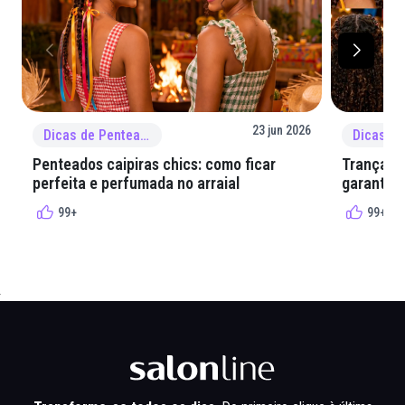
23 jun 2026
Dicas de Penteado
Penteados caipiras chics: como ficar
Tranças e
perfeita e perfumada no arraial
garantir 
99+
99+